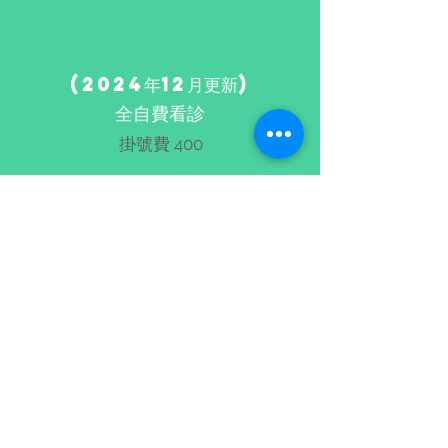
(2024年12月更新)
全自費看診
​掛號費​ 400
處置費:
精緻包皮環切:
-簡易8000
-複雜 10000
新式包皮槍26000
男性結紮 7500
入珠取出 3000起算
​(處置類收費可能異動)
© 2020 by Tang's Surgery and
Urology Clinic (COPYRIGHT